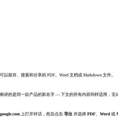
以留存、搜索和分享的 PDF、Word 文档或 Markdown 文件。
讲的是同一款产品的新名字 — 下文的所有内容同样适用，无论你习惯称它 N
google.com
上打开对话，然后点击
导出
并选择
PDF
、
Word
或