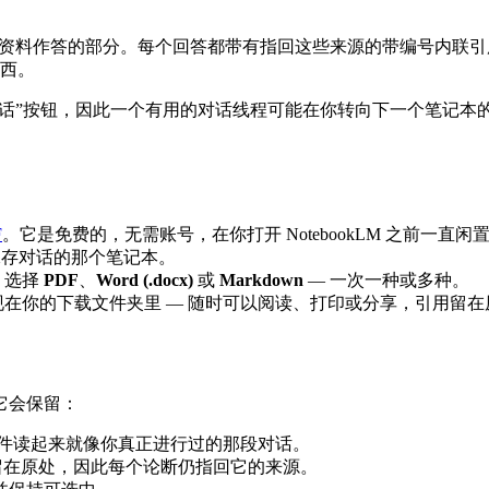
 根据你上传的资料作答的部分。每个回答都带有指回这些来源的带编
东西。
“保存此对话”按钮，因此一个有用的对话线程可能在你转向下一个笔
F
。它是免费的，无需账号，在你打开 NotebookLM 之前一直闲
包含你想保存对话的那个笔记本。
，选择
PDF
、
Word (.docx)
或
Markdown
— 一次一种或多种。
在你的下载文件夹里 — 随时可以阅读、打印或分享，引用留在
它会保留：
文件读起来就像你真正进行过的那段对话。
号引用留在原处，因此每个论断仍指回它的来源。