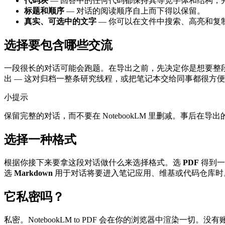
代码块
— 回答中的任何代码都保持其等宽字体和结构，
标题和顺序
— 对话的阅读顺序自上而下得以保留。
真实、可选中的文字
— 你可以在文件中搜索、高亮和复
选择要包含哪些交流
一段很长的对话可能会跑题。在导出之前，先决定你是想要整
出 — 这对归档一整条研究线程，或把笔记本交给同事都很方
小提示
保留完整的对话，而不要在 NotebookLM 里删减。事后
选择一种格式
根据你接下来要拿这段对话做什么来选择格式。选
PDF
得到一
选
Markdown
用于对话将要进入笔记应用、维基或代码仓库时
它私密吗？
私密。NotebookLM to PDF 会在你的浏览器中渲染