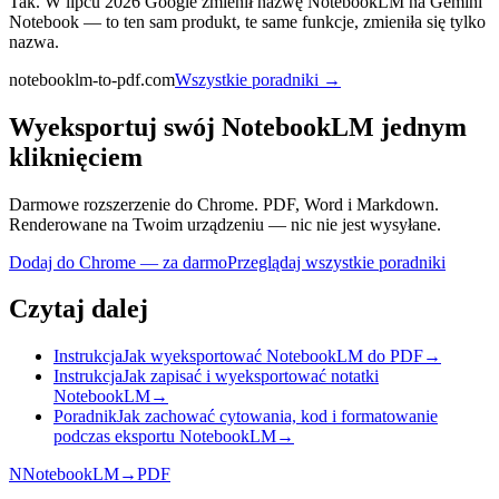
Tak. W lipcu 2026 Google zmienił nazwę NotebookLM na Gemini
Notebook — to ten sam produkt, te same funkcje, zmieniła się tylko
nazwa.
notebooklm-to-pdf.com
Wszystkie poradniki
→
Wyeksportuj swój NotebookLM jednym
kliknięciem
Darmowe rozszerzenie do Chrome. PDF, Word i Markdown.
Renderowane na Twoim urządzeniu — nic nie jest wysyłane.
Dodaj do Chrome — za darmo
Przeglądaj wszystkie poradniki
Czytaj dalej
Instrukcja
Jak wyeksportować NotebookLM do PDF
→
Instrukcja
Jak zapisać i wyeksportować notatki
NotebookLM
→
Poradnik
Jak zachować cytowania, kod i formatowanie
podczas eksportu NotebookLM
→
N
NotebookLM
→
PDF