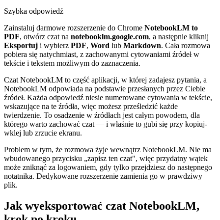
Szybka odpowiedź
Zainstaluj darmowe rozszerzenie do Chrome
NotebookLM to
PDF
, otwórz czat na
notebooklm.google.com
, a następnie kliknij
Eksportuj
i wybierz
PDF
,
Word
lub
Markdown
. Cała rozmowa
pobiera się natychmiast, z zachowanymi cytowaniami źródeł w
tekście i tekstem możliwym do zaznaczenia.
Czat NotebookLM to część aplikacji, w której zadajesz pytania, a
NotebookLM odpowiada na podstawie przesłanych przez Ciebie
źródeł. Każda odpowiedź niesie numerowane cytowania w tekście,
wskazujące na te źródła, więc możesz prześledzić każde
twierdzenie. To osadzenie w źródłach jest całym powodem, dla
którego warto zachować czat — i właśnie to gubi się przy kopiuj-
wklej lub zrzucie ekranu.
Problem w tym, że rozmowa żyje wewnątrz NotebookLM. Nie ma
wbudowanego przycisku „zapisz ten czat", więc przydatny wątek
może zniknąć za logowaniem, gdy tylko przejdziesz do następnego
notatnika. Dedykowane rozszerzenie zamienia go w prawdziwy
plik.
Jak wyeksportować czat NotebookLM,
krok po kroku