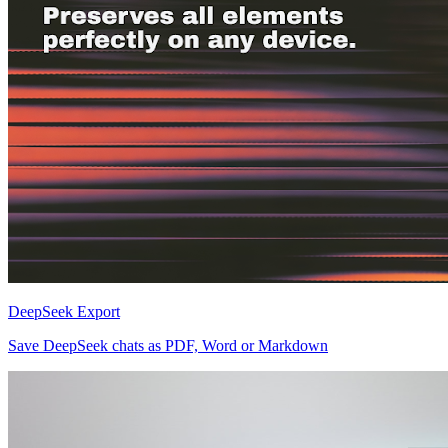
DeepSeek Export
Save DeepSeek chats as PDF, Word or Markdown