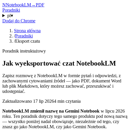
N
NotebookLM
→
PDF
Poradniki
pl
▾
Dodaj do Chrome
Strona główna
/
Poradniki
/
Eksport czatu
Poradnik instruktażowy
Jak wyeksportować czat NotebookLM
Zapisz rozmowę z NotebookLM w formie pytań i odpowiedzi, z
zachowanymi cytowaniami źródeł — jako PDF, dokument Word
lub plik Markdown, który możesz zachować, przeszukiwać i
udostępniać.
Zaktualizowano
17 lip 2026
4 min czytania
NotebookLM zmienił nazwę na Gemini Notebook
w lipcu 2026
roku. Ten poradnik dotyczy tego samego produktu pod nową nazwą
— wszystko poniżej nadal obowiązuje, niezależnie od tego, czy
znasz go jako NotebookLM, czy jako Gemini Notebook.