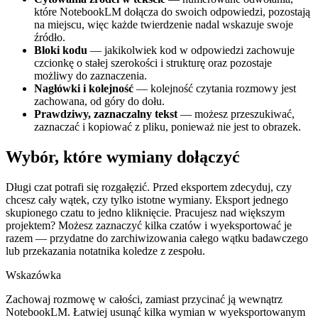
które NotebookLM dołącza do swoich odpowiedzi, pozostają
na miejscu, więc każde twierdzenie nadal wskazuje swoje
źródło.
Bloki kodu
— jakikolwiek kod w odpowiedzi zachowuje
czcionkę o stałej szerokości i strukturę oraz pozostaje
możliwy do zaznaczenia.
Nagłówki i kolejność
— kolejność czytania rozmowy jest
zachowana, od góry do dołu.
Prawdziwy, zaznaczalny tekst
— możesz przeszukiwać,
zaznaczać i kopiować z pliku, ponieważ nie jest to obrazek.
Wybór, które wymiany dołączyć
Długi czat potrafi się rozgałęzić. Przed eksportem zdecyduj, czy
chcesz cały wątek, czy tylko istotne wymiany. Eksport jednego
skupionego czatu to jedno kliknięcie. Pracujesz nad większym
projektem? Możesz zaznaczyć kilka czatów i wyeksportować je
razem — przydatne do zarchiwizowania całego wątku badawczego
lub przekazania notatnika koledze z zespołu.
Wskazówka
Zachowaj rozmowę w całości, zamiast przycinać ją wewnątrz
NotebookLM. Łatwiej usunąć kilka wymian w wyeksportowanym