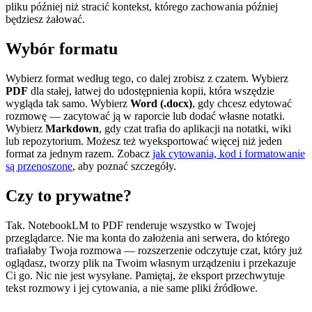
pliku później niż stracić kontekst, którego zachowania później
będziesz żałować.
Wybór formatu
Wybierz format według tego, co dalej zrobisz z czatem. Wybierz
PDF
dla stałej, łatwej do udostępnienia kopii, która wszędzie
wygląda tak samo. Wybierz
Word (.docx)
, gdy chcesz edytować
rozmowę — zacytować ją w raporcie lub dodać własne notatki.
Wybierz
Markdown
, gdy czat trafia do aplikacji na notatki, wiki
lub repozytorium. Możesz też wyeksportować więcej niż jeden
format za jednym razem. Zobacz
jak cytowania, kod i formatowanie
są przenoszone
, aby poznać szczegóły.
Czy to prywatne?
Tak. NotebookLM to PDF renderuje wszystko w Twojej
przeglądarce. Nie ma konta do założenia ani serwera, do którego
trafiałaby Twoja rozmowa — rozszerzenie odczytuje czat, który już
oglądasz, tworzy plik na Twoim własnym urządzeniu i przekazuje
Ci go. Nic nie jest wysyłane. Pamiętaj, że eksport przechwytuje
tekst rozmowy i jej cytowania, a nie same pliki źródłowe.