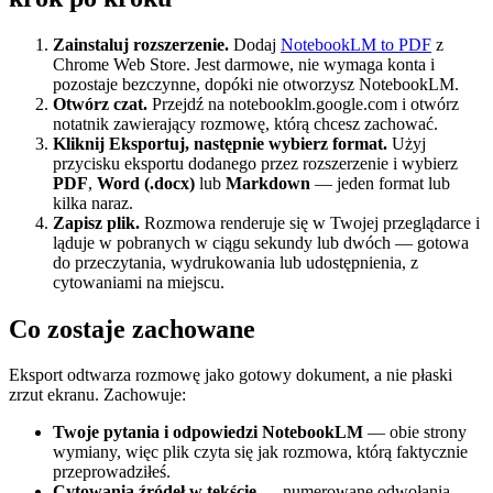
Zainstaluj rozszerzenie.
Dodaj
NotebookLM to PDF
z
Chrome Web Store. Jest darmowe, nie wymaga konta i
pozostaje bezczynne, dopóki nie otworzysz NotebookLM.
Otwórz czat.
Przejdź na notebooklm.google.com i otwórz
notatnik zawierający rozmowę, którą chcesz zachować.
Kliknij Eksportuj, następnie wybierz format.
Użyj
przycisku eksportu dodanego przez rozszerzenie i wybierz
PDF
,
Word (.docx)
lub
Markdown
— jeden format lub
kilka naraz.
Zapisz plik.
Rozmowa renderuje się w Twojej przeglądarce i
ląduje w pobranych w ciągu sekundy lub dwóch — gotowa
do przeczytania, wydrukowania lub udostępnienia, z
cytowaniami na miejscu.
Co zostaje zachowane
Eksport odtwarza rozmowę jako gotowy dokument, a nie płaski
zrzut ekranu. Zachowuje:
Twoje pytania i odpowiedzi NotebookLM
— obie strony
wymiany, więc plik czyta się jak rozmowa, którą faktycznie
przeprowadziłeś.
Cytowania źródeł w tekście
— numerowane odwołania,