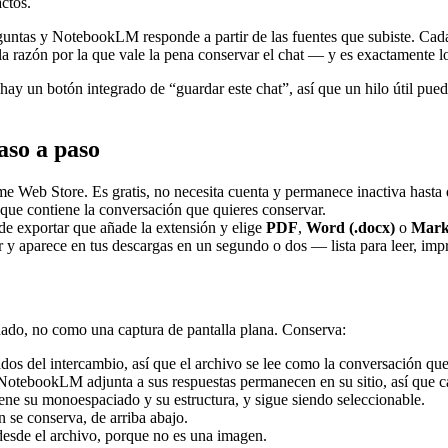
actos.
ntas y NotebookLM responde a partir de las fuentes que subiste. Cada 
 la razón por la que vale la pena conservar el chat — y es exactamente 
un botón integrado de “guardar este chat”, así que un hilo útil puede 
so a paso
 Web Store. Es gratis, no necesita cuenta y permanece inactiva hast
ue contiene la conversación que quieres conservar.
de exportar que añade la extensión y elige
PDF
,
Word (.docx)
o
Mar
 aparece en tus descargas en un segundo o dos — lista para leer, imprimi
do, no como una captura de pantalla plana. Conserva:
s del intercambio, así que el archivo se lee como la conversación que
otebookLM adjunta a sus respuestas permanecen en su sitio, así que ca
ne su monoespaciado y su estructura, y sigue siendo seleccionable.
 se conserva, de arriba abajo.
desde el archivo, porque no es una imagen.