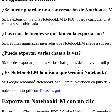
¿Se puede guardar una conversación de NotebookL
Sí. La extensión gratuita NotebookLM to PDF guarda cualquier chat 
cuenta y sin subir nada a la nube.
¿Las citas de fuentes se quedan en la exportación?
Sí. Las citas numeradas insertadas que NotebookLM añade a sus respue
¿Puedo exportar varios chats a la vez?
Sí. Puedes exportar por lotes varios chats juntos de una vez — útil p
¿Es NotebookLM lo mismo que Gemini Notebook?
Sí. Google renombró NotebookLM a Gemini Notebook en julio de 202
notebooklm-to-pdf.com
Todas las guías
→
Exporta tu NotebookLM con un clic
Extensión de Chrome gratuita. PDF, Word y Markdown. Generado en 