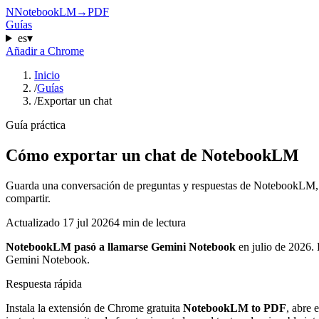
N
NotebookLM
→
PDF
Guías
es
▾
Añadir a Chrome
Inicio
/
Guías
/
Exportar un chat
Guía práctica
Cómo exportar un chat de NotebookLM
Guarda una conversación de preguntas y respuestas de NotebookLM,
compartir.
Actualizado
17 jul 2026
4 min de lectura
NotebookLM pasó a llamarse Gemini Notebook
en julio de 2026.
Gemini Notebook.
Respuesta rápida
Instala la extensión de Chrome gratuita
NotebookLM to PDF
, abre 