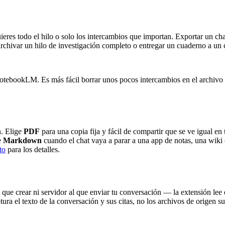
uieres todo el hilo o solo los intercambios que importan. Exportar un ch
 archivar un hilo de investigación completo o entregar un cuaderno a u
NotebookLM. Es más fácil borrar unos pocos intercambios en el archivo
n. Elige
PDF
para una copia fija y fácil de compartir que se ve igual en
e
Markdown
cuando el chat vaya a parar a una app de notas, una wiki
to
para los detalles.
crear ni servidor al que enviar tu conversación — la extensión lee el 
ura el texto de la conversación y sus citas, no los archivos de origen su