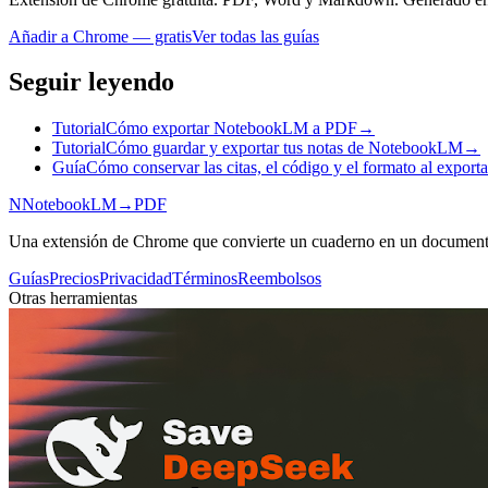
Añadir a Chrome — gratis
Ver todas las guías
Seguir leyendo
Tutorial
Cómo exportar NotebookLM a PDF
→
Tutorial
Cómo guardar y exportar tus notas de NotebookLM
→
Guía
Cómo conservar las citas, el código y el formato al expo
N
NotebookLM
→
PDF
Una extensión de Chrome que convierte un cuaderno en un document
Guías
Precios
Privacidad
Términos
Reembolsos
Otras herramientas