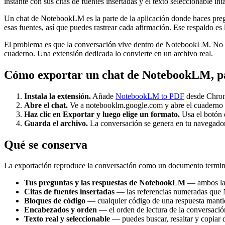
instante con sus citas de fuentes insertadas y el texto seleccionable int
Un chat de NotebookLM es la parte de la aplicación donde haces pregu
esas fuentes, así que puedes rastrear cada afirmación. Ese respaldo es
El problema es que la conversación vive dentro de NotebookLM. No hay 
cuaderno. Una extensión dedicada lo convierte en un archivo real.
Cómo exportar un chat de NotebookLM, pa
Instala la extensión.
Añade
NotebookLM to PDF
desde Chrome
Abre el chat.
Ve a notebooklm.google.com y abre el cuaderno q
Haz clic en Exportar y luego elige un formato.
Usa el botón 
Guarda el archivo.
La conversación se genera en tu navegador y
Qué se conserva
La exportación reproduce la conversación como un documento termina
Tus preguntas y las respuestas de NotebookLM
— ambos lado
Citas de fuentes insertadas
— las referencias numeradas que N
Bloques de código
— cualquier código de una respuesta mantie
Encabezados y orden
— el orden de lectura de la conversación
Texto real y seleccionable
— puedes buscar, resaltar y copiar 