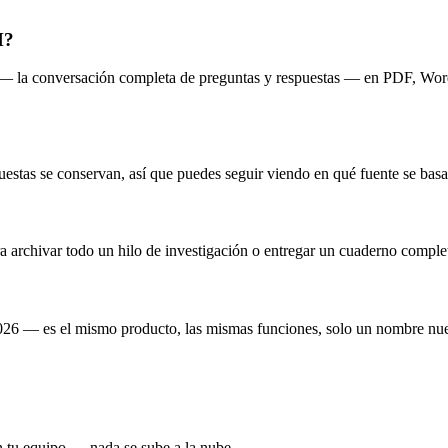
M?
— la conversación completa de preguntas y respuestas — en PDF, Word
stas se conservan, así que puedes seguir viendo en qué fuente se basa 
ara archivar todo un hilo de investigación o entregar un cuaderno compl
6 — es el mismo producto, las mismas funciones, solo un nombre nu
tu equipo — nada se sube a la nube.