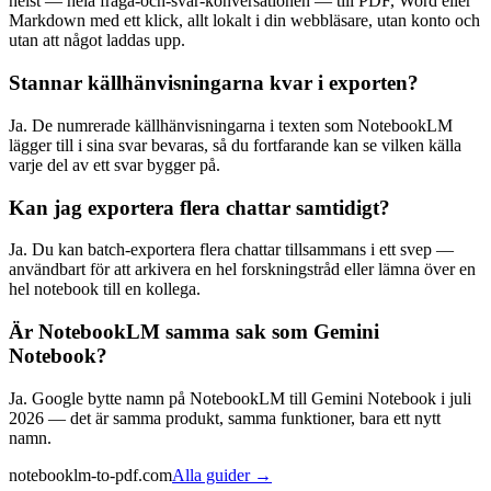
helst — hela fråga-och-svar-konversationen — till PDF, Word eller
Markdown med ett klick, allt lokalt i din webbläsare, utan konto och
utan att något laddas upp.
Stannar källhänvisningarna kvar i exporten?
Ja. De numrerade källhänvisningarna i texten som NotebookLM
lägger till i sina svar bevaras, så du fortfarande kan se vilken källa
varje del av ett svar bygger på.
Kan jag exportera flera chattar samtidigt?
Ja. Du kan batch-exportera flera chattar tillsammans i ett svep —
användbart för att arkivera en hel forskningstråd eller lämna över en
hel notebook till en kollega.
Är NotebookLM samma sak som Gemini
Notebook?
Ja. Google bytte namn på NotebookLM till Gemini Notebook i juli
2026 — det är samma produkt, samma funktioner, bara ett nytt
namn.
notebooklm-to-pdf.com
Alla guider
→