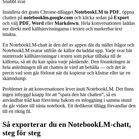
Snabbt svar
Installera det gratis Chrome-tillägget
NotebookLM to PDF
, öppna
chatten på
notebooklm.google.com
och klicka sedan på
Export
och välj
PDF
,
Word
eller
Markdown
. Hela konversationen laddas
ner direkt med källhänvisningarna i texten och markerbar text
intakta.
En NotebookLM-chatt är den del av appen där du ställer frågor och
NotebookLM svarar utifrån de källor du laddat upp. Varje svar bär
numrerade källhänvisningar i texten som pekar tillbaka till de
källorna, så att du kan spåra varje påstående. Den förankringen är
hela anledningen till att chatten är värd att behålla — och det är
precis vad som går förlorat när du kopierar och klistrar eller tar en
skärmdump.
Problemet är att konversationen lever inuti NotebookLM. Det finns
ingen inbyggd knapp för att ”spara den här chatten”, så en
användbar tråd kan försvinna bakom en inloggning i samma stund
du går vidare till nästa notebook. Ett dedikerat tillägg förvandlar den
till en riktig fil.
Så exporterar du en NotebookLM-chatt,
steg för steg