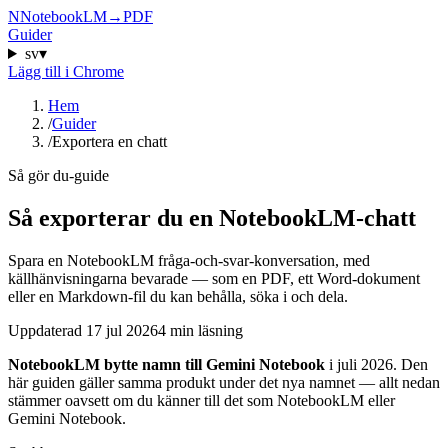
N
NotebookLM
→
PDF
Guider
sv
▾
Lägg till i Chrome
Hem
/
Guider
/
Exportera en chatt
Så gör du-guide
Så exporterar du en NotebookLM-chatt
Spara en NotebookLM fråga-och-svar-konversation, med
källhänvisningarna bevarade — som en PDF, ett Word-dokument
eller en Markdown-fil du kan behålla, söka i och dela.
Uppdaterad
17 jul 2026
4 min läsning
NotebookLM bytte namn till Gemini Notebook
i juli 2026. Den
här guiden gäller samma produkt under det nya namnet — allt nedan
stämmer oavsett om du känner till det som NotebookLM eller
Gemini Notebook.