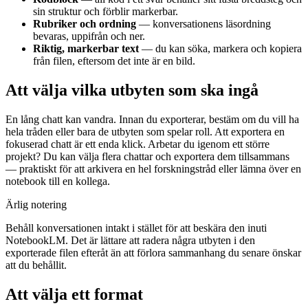
sin struktur och förblir markerbar.
Rubriker och ordning
— konversationens läsordning
bevaras, uppifrån och ner.
Riktig, markerbar text
— du kan söka, markera och kopiera
från filen, eftersom det inte är en bild.
Att välja vilka utbyten som ska ingå
En lång chatt kan vandra. Innan du exporterar, bestäm om du vill ha
hela tråden eller bara de utbyten som spelar roll. Att exportera en
fokuserad chatt är ett enda klick. Arbetar du igenom ett större
projekt? Du kan välja flera chattar och exportera dem tillsammans
— praktiskt för att arkivera en hel forskningstråd eller lämna över en
notebook till en kollega.
Ärlig notering
Behåll konversationen intakt i stället för att beskära den inuti
NotebookLM. Det är lättare att radera några utbyten i den
exporterade filen efteråt än att förlora sammanhang du senare önskar
att du behållit.
Att välja ett format