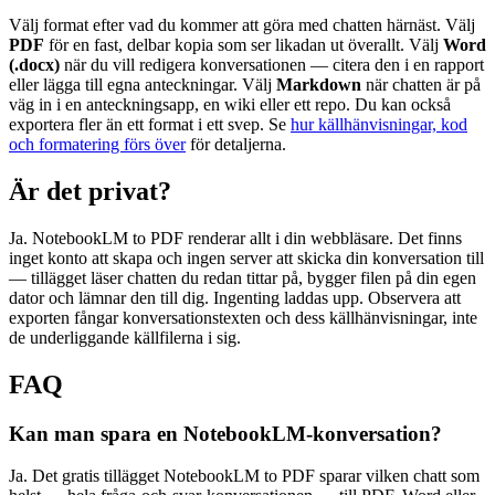
Välj format efter vad du kommer att göra med chatten härnäst. Välj
PDF
för en fast, delbar kopia som ser likadan ut överallt. Välj
Word
(.docx)
när du vill redigera konversationen — citera den i en rapport
eller lägga till egna anteckningar. Välj
Markdown
när chatten är på
väg in i en anteckningsapp, en wiki eller ett repo. Du kan också
exportera fler än ett format i ett svep. Se
hur källhänvisningar, kod
och formatering förs över
för detaljerna.
Är det privat?
Ja. NotebookLM to PDF renderar allt i din webbläsare. Det finns
inget konto att skapa och ingen server att skicka din konversation till
— tillägget läser chatten du redan tittar på, bygger filen på din egen
dator och lämnar den till dig. Ingenting laddas upp. Observera att
exporten fångar konversationstexten och dess källhänvisningar, inte
de underliggande källfilerna i sig.
FAQ
Kan man spara en NotebookLM-konversation?
Ja. Det gratis tillägget NotebookLM to PDF sparar vilken chatt som