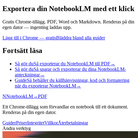
Exportera din NotebookLM med ett klick
Gratis Chrome-tillägg. PDF, Word och Markdown. Renderas på din
egen dator — ingenting laddas upp.
Lägg till i Chrome — gratis
Bläddra bland alla guider
Fortsätt läsa
Så gör du
Så exporterar du NotebookLM till PDF
→
Så gör du
Så sparar och exporterar du dina NotebookLM-
anteckningar
→
Guide
Så behåller du källhänvisningar, kod och formatering
när du exporterar NotebookLM
→
N
NotebookLM
→
PDF
Ett Chrome-tillägg som förvandlar en notebook till ett dokument.
Renderas på din egen dator.
Guider
Priser
Integritet
Villkor
Återbetalningar
Andra verktyg