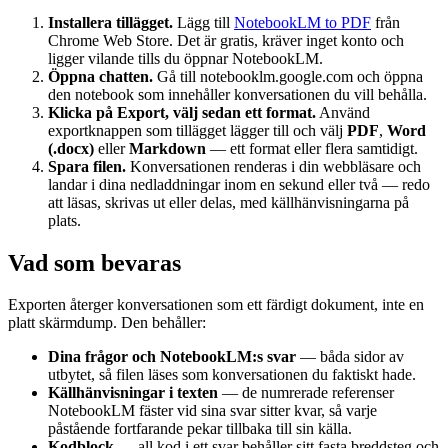
Installera tillägget.
Lägg till
NotebookLM to PDF
från
Chrome Web Store. Det är gratis, kräver inget konto och
ligger vilande tills du öppnar NotebookLM.
Öppna chatten.
Gå till notebooklm.google.com och öppna
den notebook som innehåller konversationen du vill behålla.
Klicka på Export, välj sedan ett format.
Använd
exportknappen som tillägget lägger till och välj
PDF
,
Word
(.docx)
eller
Markdown
— ett format eller flera samtidigt.
Spara filen.
Konversationen renderas i din webbläsare och
landar i dina nedladdningar inom en sekund eller två — redo
att läsas, skrivas ut eller delas, med källhänvisningarna på
plats.
Vad som bevaras
Exporten återger konversationen som ett färdigt dokument, inte en
platt skärmdump. Den behåller:
Dina frågor och NotebookLM:s svar
— båda sidor av
utbytet, så filen läses som konversationen du faktiskt hade.
Källhänvisningar i texten
— de numrerade referenser
NotebookLM fäster vid sina svar sitter kvar, så varje
påstående fortfarande pekar tillbaka till sin källa.
Kodblock
— all kod i ett svar behåller sitt fasta breddsteg och