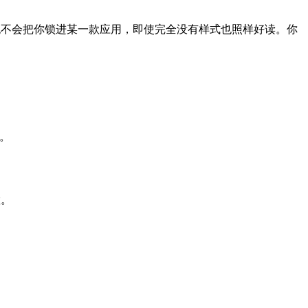
打开，绝不会把你锁进某一款应用，即使完全没有样式也照样好读。你
染。
置。