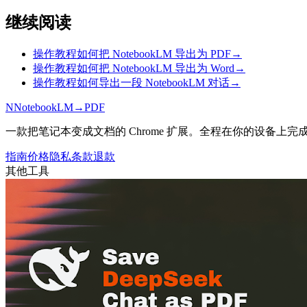
继续阅读
操作教程
如何把 NotebookLM 导出为 PDF
→
操作教程
如何把 NotebookLM 导出为 Word
→
操作教程
如何导出一段 NotebookLM 对话
→
N
NotebookLM
→
PDF
一款把笔记本变成文档的 Chrome 扩展。全程在你的设备上完
指南
价格
隐私
条款
退款
其他工具