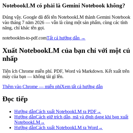
NotebookLM có phải là Gemini Notebook không?
Đúng vậy. Google đã đổi tên NotebookLM thành Gemini Notebook
vào tháng 7 năm 2026 — vẫn là cùng một sản phẩm, cùng các tính
năng, chỉ khác tên gọi.
notebooklm-to-pdf.com
Tất cả hướng dẫn
→
Xuất NotebookLM của bạn chỉ với một cú
nhấp
Tiện ích Chrome miễn phí. PDF, Word và Markdown. Kết xuất trên
máy của bạn — không tải gì lên.
Thêm vào Chrome — miễn phí
Xem tất cả hướng dẫn
Đọc tiếp
Hướng dẫn
Cách xuất NotebookLM ra PDF
→
Hướng dẫn
Cách giữ trích dẫn, mã và định dạng khi bạn xuất
NotebookLM
→
Hướng dẫn
Cách xuất NotebookLM ra Word
→