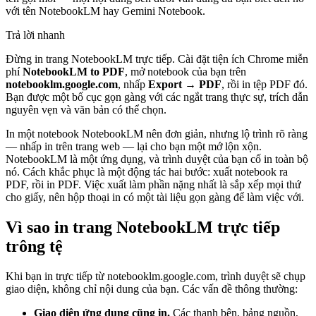
với tên NotebookLM hay Gemini Notebook.
Trả lời nhanh
Đừng in trang NotebookLM trực tiếp. Cài đặt tiện ích Chrome miễn
phí
NotebookLM to PDF
, mở notebook của bạn trên
notebooklm.google.com
, nhấp
Export → PDF
, rồi in tệp PDF đó.
Bạn được một bố cục gọn gàng với các ngắt trang thực sự, trích dẫn
nguyên vẹn và văn bản có thể chọn.
In một notebook NotebookLM nên đơn giản, nhưng lộ trình rõ ràng
— nhấp in trên trang web — lại cho bạn một mớ lộn xộn.
NotebookLM là một ứng dụng, và trình duyệt của bạn cố in toàn bộ
nó. Cách khắc phục là một động tác hai bước: xuất notebook ra
PDF, rồi in PDF. Việc xuất làm phần nặng nhất là sắp xếp mọi thứ
cho giấy, nên hộp thoại in có một tài liệu gọn gàng để làm việc với.
Vì sao in trang NotebookLM trực tiếp
trông tệ
Khi bạn in trực tiếp từ notebooklm.google.com, trình duyệt sẽ chụp
giao diện, không chỉ nội dung của bạn. Các vấn đề thông thường:
Giao diện ứng dụng cũng in.
Các thanh bên, bảng nguồn,