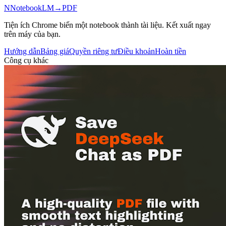
N
NotebookLM
→
PDF
Tiện ích Chrome biến một notebook thành tài liệu. Kết xuất ngay
trên máy của bạn.
Hướng dẫn
Bảng giá
Quyền riêng tư
Điều khoản
Hoàn tiền
Công cụ khác