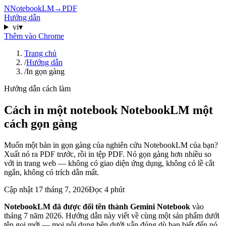
N
NotebookLM
→
PDF
Hướng dẫn
vi
▾
Thêm vào Chrome
Trang chủ
/
Hướng dẫn
/
In gọn gàng
Hướng dẫn cách làm
Cách in một notebook NotebookLM một
cách gọn gàng
Muốn một bản in gọn gàng của nghiên cứu NotebookLM của bạn?
Xuất nó ra PDF trước, rồi in tệp PDF. Nó gọn gàng hơn nhiều so
với in trang web — không có giao diện ứng dụng, không có lề cắt
ngắn, không có trích dẫn mất.
Cập nhật
17 tháng 7, 2026
Đọc 4 phút
NotebookLM đã được đổi tên thành Gemini Notebook
vào
tháng 7 năm 2026. Hướng dẫn này viết về cùng một sản phẩm dưới
tên gọi mới — mọi nội dung bên dưới vẫn đúng dù bạn biết đến nó