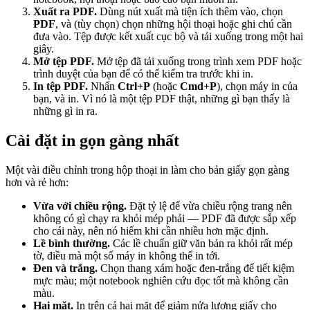
Xuất ra PDF.
Dùng nút xuất mà tiện ích thêm vào, chọn
PDF
, và (tùy chọn) chọn những hội thoại hoặc ghi chú cần
đưa vào. Tệp được kết xuất cục bộ và tải xuống trong một hai
giây.
Mở tệp PDF.
Mở tệp đã tải xuống trong trình xem PDF hoặc
trình duyệt của bạn để có thể kiểm tra trước khi in.
In tệp PDF.
Nhấn
Ctrl+P
(hoặc
Cmd+P
), chọn máy in của
bạn, và in. Vì nó là một tệp PDF thật, những gì bạn thấy là
những gì in ra.
Cài đặt in gọn gàng nhất
Một vài điều chỉnh trong hộp thoại in làm cho bản giấy gọn gàng
hơn và rẻ hơn:
Vừa với chiều rộng.
Đặt tỷ lệ để vừa chiều rộng trang nên
không có gì chạy ra khỏi mép phải — PDF đã được sắp xếp
cho cái này, nên nó hiếm khi cần nhiều hơn mặc định.
Lề bình thường.
Các lề chuẩn giữ văn bản ra khỏi rất mép
tờ, điều mà một số máy in không thể in tới.
Đen và trắng.
Chọn thang xám hoặc đen-trắng để tiết kiệm
mực màu; một notebook nghiên cứu đọc tốt mà không cần
màu.
Hai mặt.
In trên cả hai mặt để giảm nửa lượng giấy cho