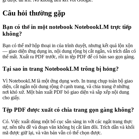
Câu hỏi thường gặp
Bạn có thể in một notebook NotebookLM trực tiếp
không?
Bạn có thể mở hộp thoại in của trình duyệt, nhưng kết quả lộn xộn
— giao diện ứng dụng in, nội dung rộng bị cắt ngắn, và trích dẫn có
thể mất. Xuất ra PDF trước, rồi in tệp PDF để có bản sao gọn gàng.
Tại sao in trang NotebookLM trông bị hỏng?
Vì NotebookLM là một ứng dụng web. In trang chụp toàn bộ giao
diện, cắt ngắn nội dung rộng ở cạnh trang, và chia trang ở những
nơi khó xử. Một bản xuất PDF bỏ giao diện và sắp xếp nội dung
cho giấy.
Tệp PDF được xuất có chia trang gọn gàng không?
Có. Việc xuất dùng một bố cục sẵn sàng in với các ngắt trang thực
sự, nên tiêu đề và đoạn văn không bị cắt làm đôi. Trích dẫn và khối
mã được giữ lại, và văn bản vẫn có thể chọn được.