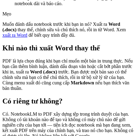
notebook dài và báo cáo.
Mẹo
Muốn đánh dấu notebook trước khi bạn in nó? Xuất ra
Word
(.docx)
thay thế, chỉnh sửa và chú thích nó, rồi in từ Word. Xem
xuất ra Word
để biết quy trình đầy đủ.
Khi nào thì xuất Word thay thế
PDF là lựa chọn đúng khi bạn chỉ muốn một bản in trung thực. Nếu
bạn cần thêm bình luận, đánh dấu đoạn văn hoặc cắt bớt phần trước
khi in, xuất ra
Word (.docx)
trước. Bạn được một bản sao có thể
chỉnh sửa mà bạn có thể chú thích, rồi in từ bộ xử lý từ của bạn.
Cùng menu xuất đó cũng cung cấp
Markdown
nếu bạn thích văn
bản thuần.
Có riêng tư không?
Có. NotebookLM to PDF xây dựng tệp trong trình duyệt của bạn.
Không có tài khoản nào để tạo và không có máy chủ nào để gửi
nghiên cứu của bạn tới — tiện ích đọc notebook mà bạn đang xem,
kết xuất PDF trên máy của chính bạn, và trao nó cho bạn. Không có
gì được tải lên. Nó không liên kết với Google.