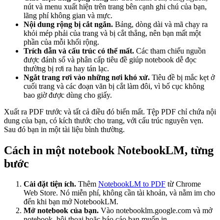
nút và menu xuất hiện trên trang bên cạnh ghi chú của bạn,
lãng phí không gian và mực.
Nội dung rộng bị cắt ngắn.
Bảng, dòng dài và mã chạy ra
khỏi mép phải của trang và bị cắt thẳng, nên bạn mất một
phần của mỗi khối rộng.
Trích dẫn và cấu trúc có thể mất.
Các tham chiếu nguồn
được đánh số và phân cấp tiêu đề giúp notebook dễ đọc
thường bị rơi ra hay tán lạc.
Ngắt trang rơi vào những nơi khó xử.
Tiêu đề bị mắc kẹt ở
cuối trang và các đoạn văn bị cắt làm đôi, vì bố cục không
bao giờ được dùng cho giấy.
Xuất ra PDF trước và tất cả điều đó biến mất. Tệp PDF chỉ chứa nội
dung của bạn, có kích thước cho trang, với cấu trúc nguyên vẹn.
Sau đó bạn in một tài liệu bình thường.
Cách in một notebook NotebookLM, từng
bước
Cài đặt tiện ích.
Thêm
NotebookLM to PDF
từ Chrome
Web Store. Nó miễn phí, không cần tài khoản, và nằm im cho
đến khi bạn mở NotebookLM.
Mở notebook của bạn.
Vào notebooklm.google.com và mở
notebook, hội thoại hoặc báo cáo bạn muốn in.