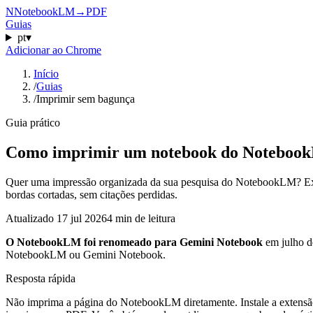
N
NotebookLM
→
PDF
Guias
pt
▾
Adicionar ao Chrome
Início
/
Guias
/
Imprimir sem bagunça
Guia prático
Como imprimir um notebook do Noteboo
Quer uma impressão organizada da sua pesquisa do NotebookLM? Exp
bordas cortadas, sem citações perdidas.
Atualizado
17 jul 2026
4 min de leitura
O NotebookLM foi renomeado para Gemini Notebook
em julho d
NotebookLM ou Gemini Notebook.
Resposta rápida
Não imprima a página do NotebookLM diretamente. Instale a extens