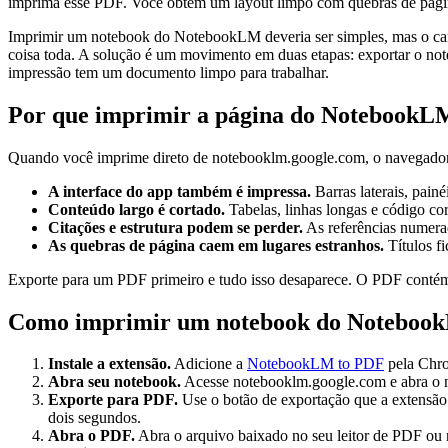
imprima esse PDF. Você obtém um layout limpo com quebras de página r
Imprimir um notebook do NotebookLM deveria ser simples, mas o ca
coisa toda. A solução é um movimento em duas etapas: exportar o note
impressão tem um documento limpo para trabalhar.
Por que imprimir a página do NotebookLM
Quando você imprime direto de notebooklm.google.com, o navegador c
A interface do app também é impressa.
Barras laterais, pain
Conteúdo largo é cortado.
Tabelas, linhas longas e código cor
Citações e estrutura podem se perder.
As referências numerad
As quebras de página caem em lugares estranhos.
Títulos f
Exporte para um PDF primeiro e tudo isso desaparece. O PDF contém 
Como imprimir um notebook do NotebookL
Instale a extensão.
Adicione a
NotebookLM to PDF
pela Chro
Abra seu notebook.
Acesse notebooklm.google.com e abra o no
Exporte para PDF.
Use o botão de exportação que a extensão
dois segundos.
Abra o PDF.
Abra o arquivo baixado no seu leitor de PDF ou n