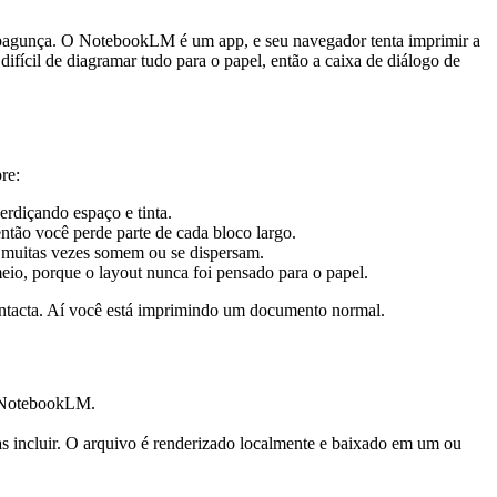
bagunça. O NotebookLM é um app, e seu navegador tenta imprimir a
fícil de diagramar tudo para o papel, então a caixa de diálogo de
re:
erdiçando espaço e tinta.
então você perde parte de cada bloco largo.
l muitas vezes somem ou se dispersam.
io, porque o layout nunca foi pensado para o papel.
intacta. Aí você está imprimindo um documento normal.
 o NotebookLM.
as incluir. O arquivo é renderizado localmente e baixado em um ou