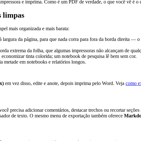
 impressora e imprima. Como é um PDF de verdade, o que você vê é o q
 limpas
pel mais organizada e mais barata:
largura da página, para que nada corra para fora da borda direita — o
rda extrema da folha, que algumas impressoras não alcançam de qualq
a economizar tinta colorida; um notebook de pesquisa lê bem sem cor.
la metade em notebooks e relatórios longos.
x)
em vez disso, edite e anote, depois imprima pelo Word. Veja
como ex
ocê precisa adicionar comentários, destacar trechos ou recortar seções 
cessador de texto. O mesmo menu de exportação também oferece
Markd