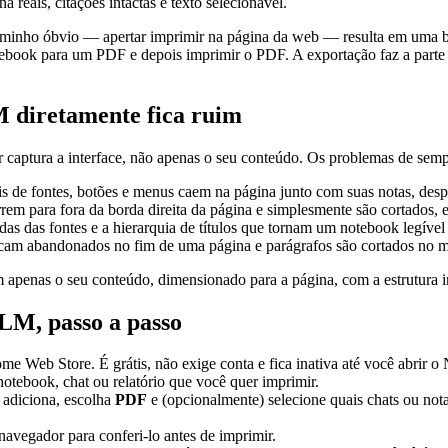
eais, citações intactas e texto selecionável.
minho óbvio — apertar imprimir na página da web — resulta em uma 
book para um PDF e depois imprimir o PDF. A exportação faz a parte di
 diretamente fica ruim
aptura a interface, não apenas o seu conteúdo. Os problemas de semp
éis de fontes, botões e menus caem na página junto com suas notas, desp
rem para fora da borda direita da página e simplesmente são cortados, 
as das fontes e a hierarquia de títulos que tornam um notebook legíve
icam abandonados no fim de uma página e parágrafos são cortados no me
apenas o seu conteúdo, dimensionado para a página, com a estrutura 
M, passo a passo
me Web Store. É grátis, não exige conta e fica inativa até você abrir
tebook, chat ou relatório que você quer imprimir.
 adiciona, escolha
PDF
e (opcionalmente) selecione quais chats ou not
avegador para conferi-lo antes de imprimir.