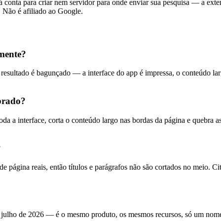
onta para criar nem servidor para onde enviar sua pesquisa — a exten
 Não é afiliado ao Google.
mente?
 resultado é bagunçado — a interface do app é impressa, o conteúdo la
brado?
a a interface, corta o conteúdo largo nas bordas da página e quebra 
?
 página reais, então títulos e parágrafos não são cortados no meio. Cit
ulho de 2026 — é o mesmo produto, os mesmos recursos, só um nom