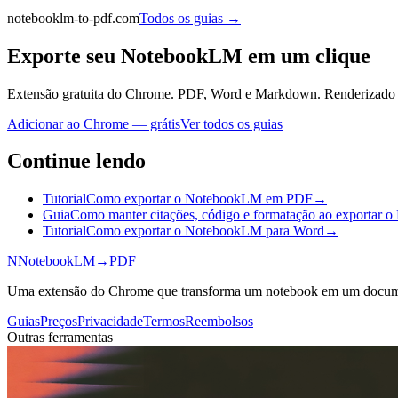
notebooklm-to-pdf.com
Todos os guias
→
Exporte seu NotebookLM em um clique
Extensão gratuita do Chrome. PDF, Word e Markdown. Renderizado 
Adicionar ao Chrome — grátis
Ver todos os guias
Continue lendo
Tutorial
Como exportar o NotebookLM em PDF
→
Guia
Como manter citações, código e formatação ao exportar
Tutorial
Como exportar o NotebookLM para Word
→
N
NotebookLM
→
PDF
Uma extensão do Chrome que transforma um notebook em um docume
Guias
Preços
Privacidade
Termos
Reembolsos
Outras ferramentas