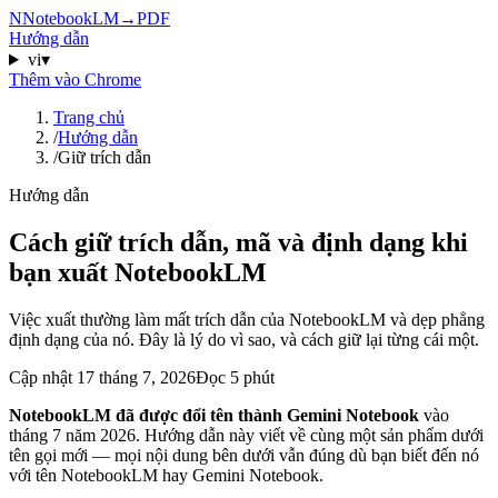
N
NotebookLM
→
PDF
Hướng dẫn
vi
▾
Thêm vào Chrome
Trang chủ
/
Hướng dẫn
/
Giữ trích dẫn
Hướng dẫn
Cách giữ trích dẫn, mã và định dạng khi
bạn xuất NotebookLM
Việc xuất thường làm mất trích dẫn của NotebookLM và dẹp phẳng
định dạng của nó. Đây là lý do vì sao, và cách giữ lại từng cái một.
Cập nhật
17 tháng 7, 2026
Đọc 5 phút
NotebookLM đã được đổi tên thành Gemini Notebook
vào
tháng 7 năm 2026. Hướng dẫn này viết về cùng một sản phẩm dưới
tên gọi mới — mọi nội dung bên dưới vẫn đúng dù bạn biết đến nó
với tên NotebookLM hay Gemini Notebook.