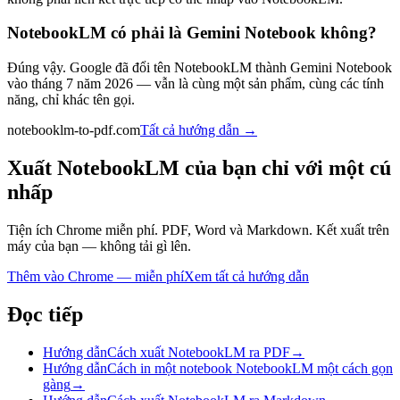
NotebookLM có phải là Gemini Notebook không?
Đúng vậy. Google đã đổi tên NotebookLM thành Gemini Notebook
vào tháng 7 năm 2026 — vẫn là cùng một sản phẩm, cùng các tính
năng, chỉ khác tên gọi.
notebooklm-to-pdf.com
Tất cả hướng dẫn
→
Xuất NotebookLM của bạn chỉ với một cú
nhấp
Tiện ích Chrome miễn phí. PDF, Word và Markdown. Kết xuất trên
máy của bạn — không tải gì lên.
Thêm vào Chrome — miễn phí
Xem tất cả hướng dẫn
Đọc tiếp
Hướng dẫn
Cách xuất NotebookLM ra PDF
→
Hướng dẫn
Cách in một notebook NotebookLM một cách gọn
gàng
→