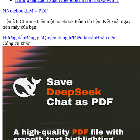
Hướng dẫn
Cách xuất NotebookLM ra Markdown
→
N
NotebookLM
→
PDF
Tiện ích Chrome biến một notebook thành tài liệu. Kết xuất ngay
trên máy của bạn.
Hướng dẫn
Bảng giá
Quyền riêng tư
Điều khoản
Hoàn tiền
Công cụ khác