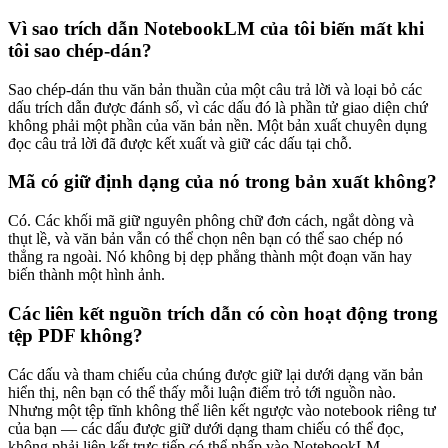
Vì sao trích dẫn NotebookLM của tôi biến mất khi
tôi sao chép-dán?
Sao chép-dán thu văn bản thuần của một câu trả lời và loại bỏ các
dấu trích dẫn được đánh số, vì các dấu đó là phần tử giao diện chứ
không phải một phần của văn bản nền. Một bản xuất chuyên dụng
đọc câu trả lời đã được kết xuất và giữ các dấu tại chỗ.
Mã có giữ định dạng của nó trong bản xuất không?
Có. Các khối mã giữ nguyên phông chữ đơn cách, ngắt dòng và
thụt lề, và văn bản vẫn có thể chọn nên bạn có thể sao chép nó
thẳng ra ngoài. Nó không bị dẹp phẳng thành một đoạn văn hay
biến thành một hình ảnh.
Các liên kết nguồn trích dẫn có còn hoạt động trong
tệp PDF không?
Các dấu và tham chiếu của chúng được giữ lại dưới dạng văn bản
hiển thị, nên bạn có thể thấy mỗi luận điểm trỏ tới nguồn nào.
Nhưng một tệp tĩnh không thể liên kết ngược vào notebook riêng tư
của bạn — các dấu được giữ dưới dạng tham chiếu có thể đọc,
không phải liên kết trực tiếp có thể nhấp vào NotebookLM.