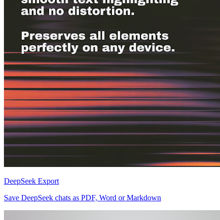
DeepSeek Export
Save DeepSeek chats as PDF, Word or Markdown