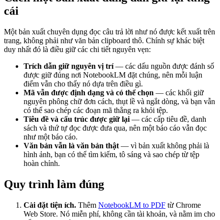
cái
Một bản xuất chuyên dụng đọc câu trả lời như nó được kết xuất trên
trang, không phải như văn bản clipboard thô. Chính sự khác biệt
duy nhất đó là điều giữ các chi tiết nguyên vẹn:
Trích dẫn giữ nguyên vị trí
— các dấu nguồn được đánh số
được giữ đúng nơi NotebookLM đặt chúng, nên mỗi luận
điểm vẫn cho thấy nó dựa trên điều gì.
Mã vẫn được định dạng và có thể chọn
— các khối giữ
nguyên phông chữ đơn cách, thụt lề và ngắt dòng, và bạn vẫn
có thể sao chép các đoạn mã thẳng ra khỏi tệp.
Tiêu đề và cấu trúc được giữ lại
— các cấp tiêu đề, danh
sách và thứ tự đọc được đưa qua, nên một báo cáo vẫn đọc
như một báo cáo.
Văn bản vẫn là văn bản thật
— vì bản xuất không phải là
hình ảnh, bạn có thể tìm kiếm, tô sáng và sao chép từ tệp
hoàn chỉnh.
Quy trình làm đúng
Cài đặt tiện ích.
Thêm
NotebookLM to PDF
từ Chrome
Web Store. Nó miễn phí, không cần tài khoản, và nằm im cho