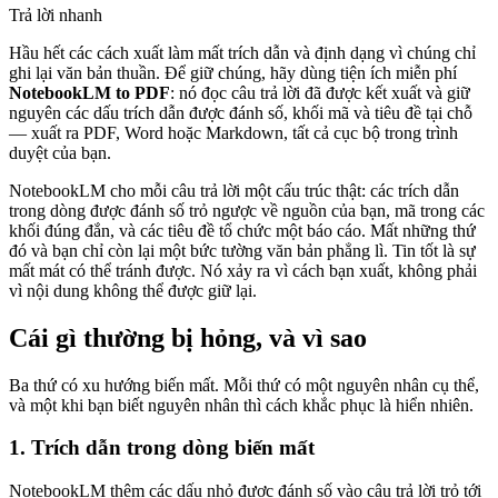
Trả lời nhanh
Hầu hết các cách xuất làm mất trích dẫn và định dạng vì chúng chỉ
ghi lại văn bản thuần. Để giữ chúng, hãy dùng tiện ích miễn phí
NotebookLM to PDF
: nó đọc câu trả lời đã được kết xuất và giữ
nguyên các dấu trích dẫn được đánh số, khối mã và tiêu đề tại chỗ
— xuất ra PDF, Word hoặc Markdown, tất cả cục bộ trong trình
duyệt của bạn.
NotebookLM cho mỗi câu trả lời một cấu trúc thật: các trích dẫn
trong dòng được đánh số trỏ ngược về nguồn của bạn, mã trong các
khối đúng đắn, và các tiêu đề tổ chức một báo cáo. Mất những thứ
đó và bạn chỉ còn lại một bức tường văn bản phẳng lì. Tin tốt là sự
mất mát có thể tránh được. Nó xảy ra vì cách bạn xuất, không phải
vì nội dung không thể được giữ lại.
Cái gì thường bị hỏng, và vì sao
Ba thứ có xu hướng biến mất. Mỗi thứ có một nguyên nhân cụ thể,
và một khi bạn biết nguyên nhân thì cách khắc phục là hiển nhiên.
1. Trích dẫn trong dòng biến mất
NotebookLM thêm các dấu nhỏ được đánh số vào câu trả lời trỏ tới