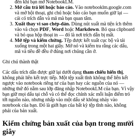
đến khi bạn mở NotebookLM.
Mở câu trả lời hoặc báo cáo.
Vào notebooklm.google.com
và mở hội thoại, ghi chú hoặc báo cáo bạn muốn giữ lại —
cái có trích dẫn và mã mà bạn quan tâm.
Xuất thay vì sao chép-dán.
Dùng nút xuất mà tiện ích thêm
vào và chọn
PDF
,
Word
hoặc
Markdown
. Bỏ qua clipboard
và bỏ qua hộp thoại in — đó là nơi trích dẫn bị mất.
Mở tệp và kiểm chứng.
Tệp được kết xuất cục bộ và tải
xuống trong một hai giây. Mở nó và kiểm tra rằng các dấu,
mã và tiêu đề đều ở đúng nơi chúng cần ở.
Ghi chú thành thật
Các dấu trích dẫn được giữ lại dưới dạng
tham chiếu hiển thị
,
không phải liên kết trực tiếp. Một tệp xuất tĩnh không thể liên kết
ngược vào notebook riêng tư của bạn hay các nguồn của nó —
những thứ đó nằm sau lớp đăng nhập NotebookLM của bạn. Vì vậy
bạn giữ mọi dấu tại chỗ và có thể đọc chính xác mỗi luận điểm trỏ
tới nguồn nào, nhưng nhấp vào một dấu sẽ không nhảy vào
notebook của bạn. Đó là giới hạn của bất kỳ tệp tĩnh nào, không
phải của bản xuất.
Kiểm chứng bản xuất của bạn trong mười
giây