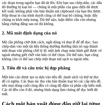
các đoạn trong nguồn bạn đã tải lên. Khi bạn sao chép-dán, các dấu
đó thường bị loại bỏ — chúng là một phần của giao diện đã được
kết xuất, không phải văn bản thuần mà clipboard của bạn thu được.
Hộp thoại in của trình duyệt cũng có thể loại bỏ chúng, hoặc đẩy
chúng ra khỏi mép trang. Dù thế nào, luận điểm vẫn còn nhưng
bằng chứng đằng sau nó thì không.
2. Mã mất định dạng của nó
Mã cần phông chữ đơn cách, ngắt dòng và thụt lề để dễ đọc. Sao
chép-dán vào một tài liệu thông thường thường làm nó sụp thành
một đoạn văn phông chữ tỷ lệ; một ảnh chụp màn hình giữ được vẻ
ngoài nhưng giết chết văn bản có thể chọn. Dù thế nào, bạn cũng
không còn có thể sao chép một đoạn mã sạch ra ngoài nữa.
3. Tiêu đề và cấu trúc bị dẹp phẳng
Một báo cáo được tạo ra dựa vào tiêu đề, danh sách và thứ tự đọc
để có nghĩa. Các thao tác thu văn bản thuần loại bỏ các cấp tiêu đề,
nên mọi dòng cuối cùng đều có cùng độ đậm và phân cấp biến mất.
Các từ đều còn ở đó, nhưng hình dạng làm chúng dễ đọc lướt đã
mất.
Cách một bản xuất đúng đắn giữ lại từng