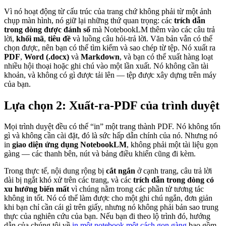
Vì nó hoạt động từ cấu trúc của trang chứ không phải từ một ảnh
chụp màn hình, nó giữ lại những thứ quan trọng: các
trích dẫn
trong dòng được đánh số
mà NotebookLM thêm vào các câu trả
lời,
khối mã
,
tiêu đề
và luồng câu hỏi-trả lời. Văn bản vẫn có thể
chọn được, nên bạn có thể tìm kiếm và sao chép từ tệp. Nó xuất ra
PDF
,
Word (.docx)
và
Markdown
, và bạn có thể xuất hàng loạt
nhiều hội thoại hoặc ghi chú vào một lần xuất. Nó không cần tài
khoản, và không có gì được tải lên — tệp được xây dựng trên máy
của bạn.
Lựa chọn 2: Xuất-ra-PDF của trình duyệt
Mọi trình duyệt đều có thể “in” một trang thành PDF. Nó không tốn
gì và không cần cài đặt, đó là sức hấp dẫn chính của nó. Nhưng nó
in
giao diện ứng dụng NotebookLM
, không phải một tài liệu gọn
gàng — các thanh bên, nút và bảng điều khiển cũng đi kèm.
Trong thực tế, nội dung rộng bị
cắt ngắn
ở cạnh trang, câu trả lời
dài bị ngắt khó xử trên các trang, và các
trích dẫn trong dòng có
xu hướng biến mất
vì chúng nằm trong các phần tử tương tác
không in tốt. Nó có thể làm được cho một ghi chú ngắn, đơn giản
khi bạn chỉ cần cái gì trên giấy, nhưng nó không phải bản sao trung
thực của nghiên cứu của bạn. Nếu bạn đi theo lộ trình đó, hướng
dẫn của chúng tôi về
in một notebook một cách gọn gàng
bao gồm