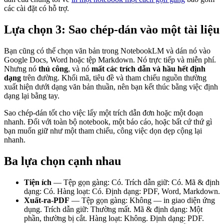
các cài đặt có hỗ trợ.
Lựa chọn 3: Sao chép-dán vào một tài liệu
Bạn cũng có thể chọn văn bản trong NotebookLM và dán nó vào
Google Docs, Word hoặc tệp Markdown. Nó trực tiếp và miễn phí.
Nhưng nó
thủ công
, và nó
mất các trích dẫn và hầu hết định
dạng
trên đường. Khối mã, tiêu đề và tham chiếu nguồn thường
xuất hiện dưới dạng văn bản thuần, nên bạn kết thúc bằng việc định
dạng lại bằng tay.
Sao chép-dán tốt cho việc lấy một trích dẫn đơn hoặc một đoạn
nhanh. Đối với toàn bộ notebook, một báo cáo, hoặc bất cứ thứ gì
bạn muốn giữ như một tham chiếu, công việc dọn dẹp cộng lại
nhanh.
Ba lựa chọn cạnh nhau
Tiện ích
— Tệp gọn gàng: Có. Trích dẫn giữ: Có. Mã & định
dạng: Có. Hàng loạt: Có. Định dạng: PDF, Word, Markdown.
Xuất-ra-PDF
— Tệp gọn gàng: Không — in giao diện ứng
dụng. Trích dẫn giữ: Thường mất. Mã & định dạng: Một
phần, thường bị cắt. Hàng loạt: Không. Định dạng: PDF.