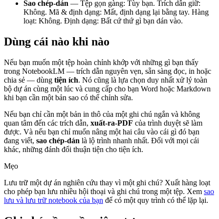
Sao chép-dán
— Tệp gọn gàng: Tùy bạn. Trích dẫn giữ:
Không. Mã & định dạng: Mất, định dạng lại bằng tay. Hàng
loạt: Không. Định dạng: Bất cứ thứ gì bạn dán vào.
Dùng cái nào khi nào
Nếu bạn muốn một tệp hoàn chỉnh khớp với những gì bạn thấy
trong NotebookLM — trích dẫn nguyên vẹn, sẵn sàng đọc, in hoặc
chia sẻ — dùng
tiện ích
. Nó cũng là lựa chọn duy nhất xử lý toàn
bộ dự án cùng một lúc và cung cấp cho bạn Word hoặc Markdown
khi bạn cần một bản sao có thể chỉnh sửa.
Nếu bạn chỉ cần một bản in thô của một ghi chú ngắn và không
quan tâm đến các trích dẫn,
xuất-ra-PDF
của trình duyệt sẽ làm
được. Và nếu bạn chỉ muốn nâng một hai câu vào cái gì đó bạn
đang viết,
sao chép-dán
là lộ trình nhanh nhất. Đối với mọi cái
khác, những đánh đổi thuận tiện cho tiện ích.
Mẹo
Lưu trữ một dự án nghiên cứu thay vì một ghi chú? Xuất hàng loạt
cho phép bạn lưu nhiều hội thoại và ghi chú trong một tệp. Xem
sao
lưu và lưu trữ notebook của bạn
để có một quy trình có thể lặp lại.