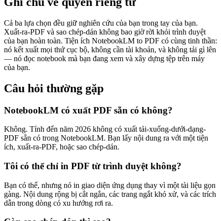
Ghi chú về quyền riêng tư
Cả ba lựa chọn đều giữ nghiên cứu của bạn trong tay của bạn.
Xuất-ra-PDF và sao chép-dán không bao giờ rời khỏi trình duyệt
của bạn hoàn toàn. Tiện ích NotebookLM to PDF có cùng tinh thần:
nó kết xuất mọi thứ cục bộ, không cần tài khoản, và không tải gì lên
— nó đọc notebook mà bạn đang xem và xây dựng tệp trên máy
của bạn.
Câu hỏi thường gặp
NotebookLM có xuất PDF sẵn có không?
Không. Tính đến năm 2026 không có xuất tải-xuống-dưới-dạng-
PDF sẵn có trong NotebookLM. Bạn lấy nội dung ra với một tiện
ích, xuất-ra-PDF, hoặc sao chép-dán.
Tôi có thể chỉ in PDF từ trình duyệt không?
Bạn có thể, nhưng nó in giao diện ứng dụng thay vì một tài liệu gọn
gàng. Nội dung rộng bị cắt ngắn, các trang ngắt khó xử, và các trích
dẫn trong dòng có xu hướng rơi ra.