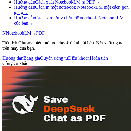
Hướng dẫn
Cách xuất NotebookLM ra PDF
→
Hướng dẫn
Cách in một notebook NotebookLM một cách gọn
gàng
→
Hướng dẫn
Cách sao lưu và lưu trữ notebook NotebookLM
của bạn
→
N
NotebookLM
→
PDF
Tiện ích Chrome biến một notebook thành tài liệu. Kết xuất ngay
trên máy của bạn.
Hướng dẫn
Bảng giá
Quyền riêng tư
Điều khoản
Hoàn tiền
Công cụ khác