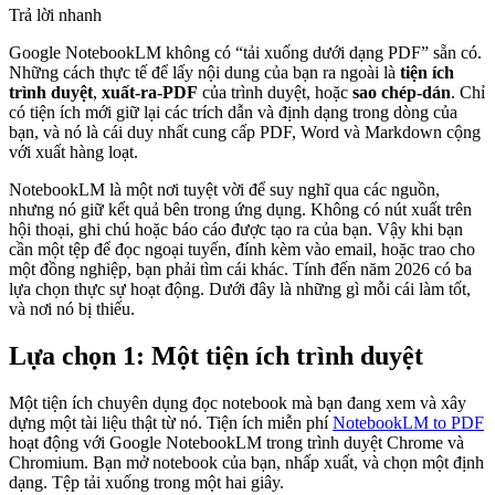
Trả lời nhanh
Google NotebookLM không có “tải xuống dưới dạng PDF” sẵn có.
Những cách thực tế để lấy nội dung của bạn ra ngoài là
tiện ích
trình duyệt
,
xuất-ra-PDF
của trình duyệt, hoặc
sao chép-dán
. Chỉ
có tiện ích mới giữ lại các trích dẫn và định dạng trong dòng của
bạn, và nó là cái duy nhất cung cấp PDF, Word và Markdown cộng
với xuất hàng loạt.
NotebookLM là một nơi tuyệt vời để suy nghĩ qua các nguồn,
nhưng nó giữ kết quả bên trong ứng dụng. Không có nút xuất trên
hội thoại, ghi chú hoặc báo cáo được tạo ra của bạn. Vậy khi bạn
cần một tệp để đọc ngoại tuyến, đính kèm vào email, hoặc trao cho
một đồng nghiệp, bạn phải tìm cái khác. Tính đến năm 2026 có ba
lựa chọn thực sự hoạt động. Dưới đây là những gì mỗi cái làm tốt,
và nơi nó bị thiếu.
Lựa chọn 1: Một tiện ích trình duyệt
Một tiện ích chuyên dụng đọc notebook mà bạn đang xem và xây
dựng một tài liệu thật từ nó. Tiện ích miễn phí
NotebookLM to PDF
hoạt động với Google NotebookLM trong trình duyệt Chrome và
Chromium. Bạn mở notebook của bạn, nhấp xuất, và chọn một định
dạng. Tệp tải xuống trong một hai giây.