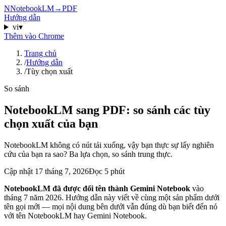
N
NotebookLM
→
PDF
Hướng dẫn
vi
▾
Thêm vào Chrome
Trang chủ
/
Hướng dẫn
/
Tùy chọn xuất
So sánh
NotebookLM sang PDF: so sánh các tùy
chọn xuất của bạn
NotebookLM không có nút tải xuống, vậy bạn thực sự lấy nghiên
cứu của bạn ra sao? Ba lựa chọn, so sánh trung thực.
Cập nhật
17 tháng 7, 2026
Đọc 5 phút
NotebookLM đã được đổi tên thành Gemini Notebook
vào
tháng 7 năm 2026. Hướng dẫn này viết về cùng một sản phẩm dưới
tên gọi mới — mọi nội dung bên dưới vẫn đúng dù bạn biết đến nó
với tên NotebookLM hay Gemini Notebook.