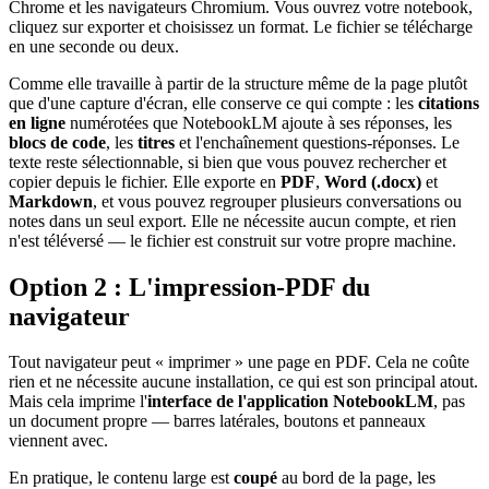
Chrome et les navigateurs Chromium. Vous ouvrez votre notebook,
cliquez sur exporter et choisissez un format. Le fichier se télécharge
en une seconde ou deux.
Comme elle travaille à partir de la structure même de la page plutôt
que d'une capture d'écran, elle conserve ce qui compte : les
citations
en ligne
numérotées que NotebookLM ajoute à ses réponses, les
blocs de code
, les
titres
et l'enchaînement questions-réponses. Le
texte reste sélectionnable, si bien que vous pouvez rechercher et
copier depuis le fichier. Elle exporte en
PDF
,
Word (.docx)
et
Markdown
, et vous pouvez regrouper plusieurs conversations ou
notes dans un seul export. Elle ne nécessite aucun compte, et rien
n'est téléversé — le fichier est construit sur votre propre machine.
Option 2 : L'impression-PDF du
navigateur
Tout navigateur peut « imprimer » une page en PDF. Cela ne coûte
rien et ne nécessite aucune installation, ce qui est son principal atout.
Mais cela imprime l'
interface de l'application NotebookLM
, pas
un document propre — barres latérales, boutons et panneaux
viennent avec.
En pratique, le contenu large est
coupé
au bord de la page, les