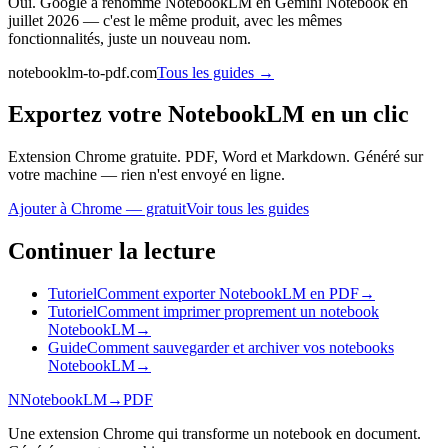
Oui. Google a renommé NotebookLM en Gemini Notebook en
juillet 2026 — c'est le même produit, avec les mêmes
fonctionnalités, juste un nouveau nom.
notebooklm-to-pdf.com
Tous les guides
→
Exportez votre NotebookLM en un clic
Extension Chrome gratuite. PDF, Word et Markdown. Généré sur
votre machine — rien n'est envoyé en ligne.
Ajouter à Chrome — gratuit
Voir tous les guides
Continuer la lecture
Tutoriel
Comment exporter NotebookLM en PDF
→
Tutoriel
Comment imprimer proprement un notebook
NotebookLM
→
Guide
Comment sauvegarder et archiver vos notebooks
NotebookLM
→
N
NotebookLM
→
PDF
Une extension Chrome qui transforme un notebook en document.