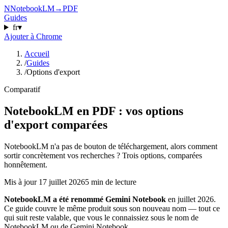
N
NotebookLM
→
PDF
Guides
fr
▾
Ajouter à Chrome
Accueil
/
Guides
/
Options d'export
Comparatif
NotebookLM en PDF : vos options
d'export comparées
NotebookLM n'a pas de bouton de téléchargement, alors comment
sortir concrètement vos recherches ? Trois options, comparées
honnêtement.
Mis à jour
17 juillet 2026
5 min de lecture
NotebookLM a été renommé Gemini Notebook
en juillet 2026.
Ce guide couvre le même produit sous son nouveau nom — tout ce
qui suit reste valable, que vous le connaissiez sous le nom de
NotebookLM ou de Gemini Notebook.