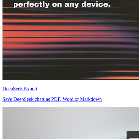
DeepSeek Export
Save DeepSeek chats as PDF, Word or Markdown