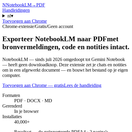
N
NotebookLM
→
PDF
Handleidingen
nl
▾
Toevoegen aan Chrome
Chrome-extensie
/
Gratis
/
Geen account
Exporteer NotebookLM naar PDF
met
bronvermeldingen, code en notities intact.
NotebookLM — sinds juli 2026 omgedoopt tot Gemini Notebook
— heeft geen downloadknop. Deze extensie zet je chats en notities
om in een afgewerkt document — en bouwt het bestand op je eigen
computer.
Toevoegen aan Chrome — gratis
Lees de handleiding
Formaten
PDF · DOCX · MD
Gerenderd
In je browser
Installaties
40,000+
Resultaat — de geëxporteerde PDF
A4 · 2 pagina's