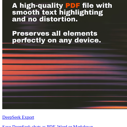
DeepSeek Export
Save DeepSeek chats as PDF, Word or Markdown