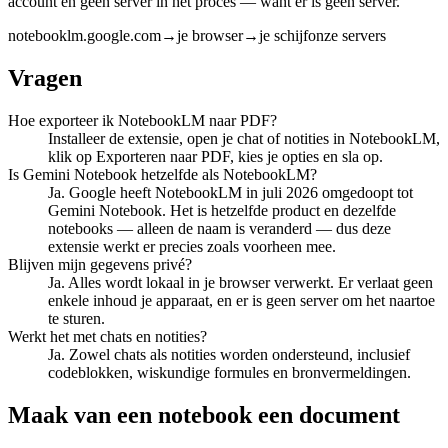
account en geen server in het proces — want er is geen server.
notebooklm.google.com
→
je browser
→
je schijf
onze servers
Vragen
Hoe exporteer ik NotebookLM naar PDF?
Installeer de extensie, open je chat of notities in NotebookLM,
klik op Exporteren naar PDF, kies je opties en sla op.
Is Gemini Notebook hetzelfde als NotebookLM?
Ja. Google heeft NotebookLM in juli 2026 omgedoopt tot
Gemini Notebook. Het is hetzelfde product en dezelfde
notebooks — alleen de naam is veranderd — dus deze
extensie werkt er precies zoals voorheen mee.
Blijven mijn gegevens privé?
Ja. Alles wordt lokaal in je browser verwerkt. Er verlaat geen
enkele inhoud je apparaat, en er is geen server om het naartoe
te sturen.
Werkt het met chats en notities?
Ja. Zowel chats als notities worden ondersteund, inclusief
codeblokken, wiskundige formules en bronvermeldingen.
Maak van een notebook een document