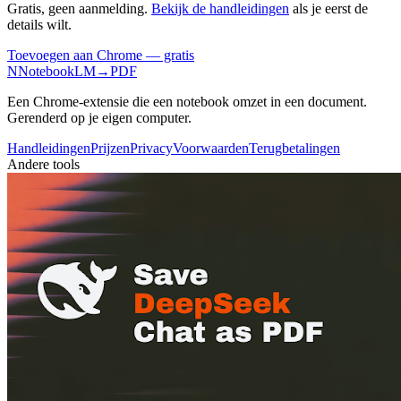
Gratis, geen aanmelding.
Bekijk de handleidingen
als je eerst de
details wilt.
Toevoegen aan Chrome — gratis
N
NotebookLM
→
PDF
Een Chrome-extensie die een notebook omzet in een document.
Gerenderd op je eigen computer.
Handleidingen
Prijzen
Privacy
Voorwaarden
Terugbetalingen
Andere tools