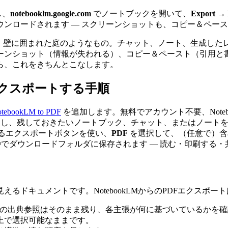
し、
notebooklm.google.com
でノートブックを開いて、
Export →
ンロードされます — スクリーンショットも、コピー＆ペー
れていますが、壁に囲まれた庭のようなもの。チャット、ノート、生成
ーンショット（情報が失われる）、コピー＆ペースト（引用と
ら、これをきちんとこなします。
にエクスポートする手順
tebookLM to PDF
を追加します。無料でアカウント不要、Note
com にアクセスし、残しておきたいノートブック、チャット、またはノー
るエクスポートボタンを使い、
PDF
を選択して、（任意で）含
2秒でダウンロードフォルダに保存されます — 読む・印刷する
るドキュメントです。NotebookLMからのPDFエクスポー
番号付きの出典参照はそのまま残り、各主張が何に基づいているかを
上で選択可能なままです。