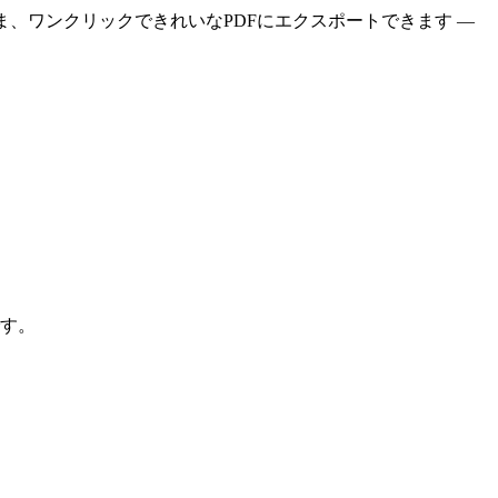
たまま、ワンクリックできれいなPDFにエクスポートできます —
です。
。