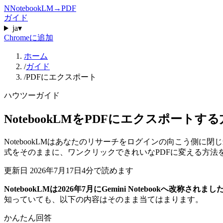
N
NotebookLM
→
PDF
ガイド
ja
▾
Chromeに追加
ホーム
/
ガイド
/
PDFにエクスポート
ハウツーガイド
NotebookLMをPDFにエクスポートす
NotebookLMはあなたのリサーチをログインの向こう側
式をそのままに、ワンクリックできれいなPDFに変える方法
更新日
2026年7月17日
4分で読めます
NotebookLMは2026年7月にGemini Notebookへ改称されまし
知っていても、以下の内容はそのまま当てはまります。
かんたん回答