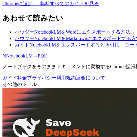
Chromeに追加 — 無料
すべてのガイドを見る
あわせて読みたい
ハウツー
NotebookLMをWordにエクスポートする方法
→
ハウツー
NotebookLMをMarkdownにエクスポートする
ガイド
NotebookLMをエクスポートするとき引用・コ
N
NotebookLM
→
PDF
ノートブックをそのままドキュメントに変換するChrome拡
ガイド
料金
プライバシー
利用規約
返金について
その他のツール