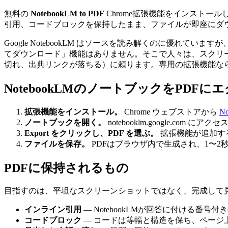
無料の
NotebookLM to PDF
Chrome拡張機能をインストール
引用、コードブロックを保持したまま、ファイルが即座にダウ
Google NotebookLM はソースを読み解くのに優
てダウンロード」機能はありません。そこで人々は、スクリ
切れ、出典リンクが落ちる）に頼ります。専用の拡張機能な
NotebookLMのノートブックをPDF
拡張機能をインストール。
Chrome ウェブストアから
No
ノートブックを開く。
notebooklm.google.
Export をクリックし、PDF を選ぶ。
拡張機能が追加す
ファイルを保存。
PDFはブラウザ内で生成され、1〜
PDFに保持されるもの
目指すのは、平坦なスクリーンショットではなく、完成して見え
インライン引用
— NotebookLMが回答に付ける
コードブロック
— コードは等幅と構造を保ち、ページ