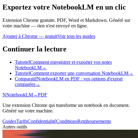
Exportez votre NotebookLM en un clic
Extension Chrome gratuite. PDF, Word et Markdown. Généré sur
votre machine — rien n'est envoyé en ligne.
Ajouter à Chrome — gratuit
Voir tous les guides
Continuer la lecture
Tutoriel
Comment enregistrer et exporter vos notes
NotebookLM
→
Tutoriel
Comment exporter une conversation NotebookLM
→
Comparatif
NotebookLM en PDF : vos options d'export
comparées
→
N
NotebookLM
→
PDF
Une extension Chrome qui transforme un notebook en document.
Généré sur votre machine.
Guides
Tarifs
Confidentialité
Conditions
Remboursements
Autres outils