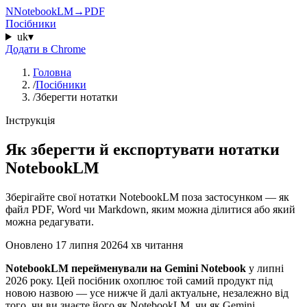
N
NotebookLM
→
PDF
Посібники
uk
▾
Додати в Chrome
Головна
/
Посібники
/
Зберегти нотатки
Інструкція
Як зберегти й експортувати нотатки
NotebookLM
Зберігайте свої нотатки NotebookLM поза застосунком — як
файл PDF, Word чи Markdown, яким можна ділитися або який
можна редагувати.
Оновлено
17 липня 2026
4 хв читання
NotebookLM перейменували на Gemini Notebook
у липні
2026 року. Цей посібник охоплює той самий продукт під
новою назвою — усе нижче й далі актуальне, незалежно від
того, чи ви знаєте його як NotebookLM, чи як Gemini