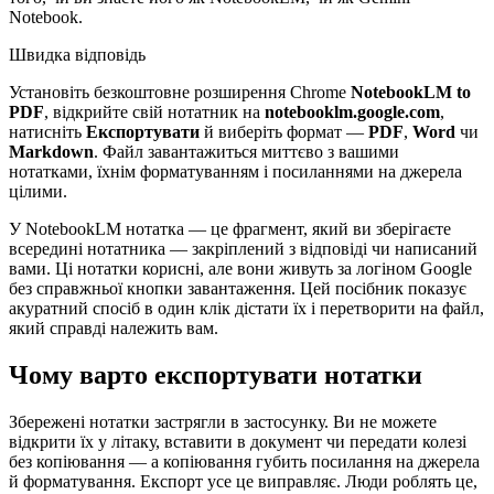
Notebook.
Швидка відповідь
Установіть безкоштовне розширення Chrome
NotebookLM to
PDF
, відкрийте свій нотатник на
notebooklm.google.com
,
натисніть
Експортувати
й виберіть формат —
PDF
,
Word
чи
Markdown
. Файл завантажиться миттєво з вашими
нотатками, їхнім форматуванням і посиланнями на джерела
цілими.
У NotebookLM нотатка — це фрагмент, який ви зберігаєте
всередині нотатника — закріплений з відповіді чи написаний
вами. Ці нотатки корисні, але вони живуть за логіном Google
без справжньої кнопки завантаження. Цей посібник показує
акуратний спосіб в один клік дістати їх і перетворити на файл,
який справді належить вам.
Чому варто експортувати нотатки
Збережені нотатки застрягли в застосунку. Ви не можете
відкрити їх у літаку, вставити в документ чи передати колезі
без копіювання — а копіювання губить посилання на джерела
й форматування. Експорт усе це виправляє. Люди роблять це,