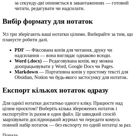
за секунду-дві опиняється в завантаженнях — готовий
читати, редагувати чи надсилати.
Вибір формату для нотаток
Усі три зберігають ваші нотатки цілими. Вибирайте за тим, що
плануєте робити далі.
PDF
— Фіксована копія для читання, друку чи
надсилання — вона виглядає однаково всюди.
Word (.docx)
— Редаговувана копія, яку можна
доопрацьовувати у Word, Google Docs чи Pages.
Markdown
— Портативна копія у простому тексті для
Obsidian, Notion чи будь-якого застосунку для нотаток.
Експорт кількох нотаток одразу
Для однієї нотатки достатньо одного кліку. Працюєте над
цілим проєктом? Виберіть кілька збережених нотаток і
експортуйте їх разом в один файл. Це швидкий спосіб
заархівувати дослідницький журнал чи передати комусь
повний набір нотаток — без експорту по одній нотатці за раз.
Порада