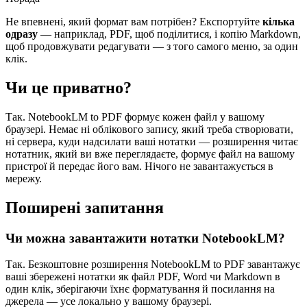
Не впевнені, який формат вам потрібен? Експортуйте
кілька
одразу
— наприклад, PDF, щоб поділитися, і копію Markdown,
щоб продовжувати редагувати — з того самого меню, за один
клік.
Чи це приватно?
Так. NotebookLM to PDF формує кожен файл у вашому
браузері. Немає ні облікового запису, який треба створювати,
ні сервера, куди надсилати ваші нотатки — розширення читає
нотатник, який ви вже переглядаєте, формує файл на вашому
пристрої й передає його вам. Нічого не завантажується в
мережу.
Поширені запитання
Чи можна завантажити нотатки NotebookLM?
Так. Безкоштовне розширення NotebookLM to PDF завантажує
ваші збережені нотатки як файл PDF, Word чи Markdown в
один клік, зберігаючи їхнє форматування й посилання на
джерела — усе локально у вашому браузері.