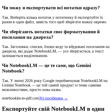
Чи можу я експортувати всі нотатки одразу?
Так. Виберіть кілька нотаток у нотатнику й експортуйте їх
разом в один файл, замість того щоб зберігати кожну окремо.
Чи зберігають нотатки своє форматування й
посилання на джерела?
Так. Заголовки, списки, блоки коду та вбудовані посилання на
джерела, які додає NotebookLM, — усе зберігається, а текст
залишається виділюваним.
Чи NotebookLM — це те саме, що Gemini
Notebook?
Так. У липні 2026 року Google перейменував NotebookLM на
Gemini Notebook — це той самий продукт із тими самими
можливостями, просто нова назва.
notebooklm-to-pdf.com
Усі посібники
→
Експортуйте свій NotebookLM в один