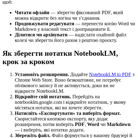
щоб:
Читати офлайн
— зберегти фіксований PDF, який
можна відкрити без логіна чи з’єднання.
Продовжувати редагувати
— перенести копію Word чи
Markdown у власний текст і доопрацювати її.
Ділитися чи архівувати
— надіслати охайний файл
колезі чи зберегти його разом з рештою проєкту.
Як зберегти нотатки NotebookLM,
крок за кроком
Установіть розширення.
Додайте
NotebookLM to PDF
з
Chrome Web Store. Воно безкоштовне, не потребує
облікового запису й не активується, доки ви не
відкриєте NotebookLM.
Відкрийте свій нотатник.
Перейдіть на
notebooklm.google.com і відкрийте нотатник, у якому
містяться нотатки, які ви хочете зберегти.
Натисніть «Експортувати» та виберіть формат.
Скористайтеся кнопкою експорту, яку додає
розширення, потім виберіть
PDF
,
Word
чи
Markdown
— і виберіть, які нотатки додати.
Збережіть файл.
Файл формується у вашому браузері й