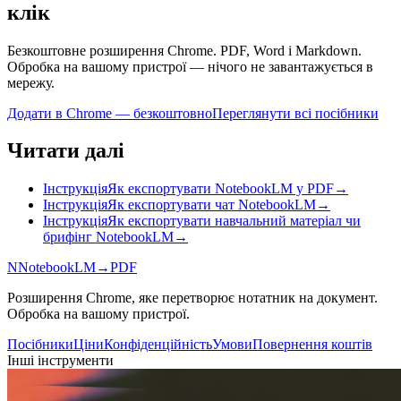
клік
Безкоштовне розширення Chrome. PDF, Word і Markdown.
Обробка на вашому пристрої — нічого не завантажується в
мережу.
Додати в Chrome — безкоштовно
Переглянути всі посібники
Читати далі
Інструкція
Як експортувати NotebookLM у PDF
→
Інструкція
Як експортувати чат NotebookLM
→
Інструкція
Як експортувати навчальний матеріал чи
брифінг NotebookLM
→
N
NotebookLM
→
PDF
Розширення Chrome, яке перетворює нотатник на документ.
Обробка на вашому пристрої.
Посібники
Ціни
Конфіденційність
Умови
Повернення коштів
Інші інструменти