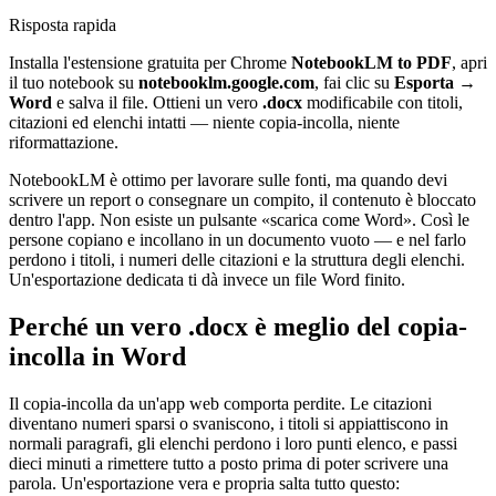
Risposta rapida
Installa l'estensione gratuita per Chrome
NotebookLM to PDF
, apri
il tuo notebook su
notebooklm.google.com
, fai clic su
Esporta →
Word
e salva il file. Ottieni un vero
.docx
modificabile con titoli,
citazioni ed elenchi intatti — niente copia-incolla, niente
riformattazione.
NotebookLM è ottimo per lavorare sulle fonti, ma quando devi
scrivere un report o consegnare un compito, il contenuto è bloccato
dentro l'app. Non esiste un pulsante «scarica come Word». Così le
persone copiano e incollano in un documento vuoto — e nel farlo
perdono i titoli, i numeri delle citazioni e la struttura degli elenchi.
Un'esportazione dedicata ti dà invece un file Word finito.
Perché un vero .docx è meglio del copia-
incolla in Word
Il copia-incolla da un'app web comporta perdite. Le citazioni
diventano numeri sparsi o svaniscono, i titoli si appiattiscono in
normali paragrafi, gli elenchi perdono i loro punti elenco, e passi
dieci minuti a rimettere tutto a posto prima di poter scrivere una
parola. Un'esportazione vera e propria salta tutto questo: