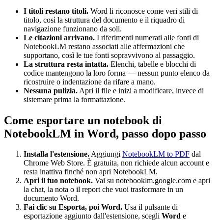
I titoli restano titoli.
Word li riconosce come veri stili di
titolo, così la struttura del documento e il riquadro di
navigazione funzionano da soli.
Le citazioni arrivano.
I riferimenti numerati alle fonti di
NotebookLM restano associati alle affermazioni che
supportano, così le tue fonti sopravvivono al passaggio.
La struttura resta intatta.
Elenchi, tabelle e blocchi di
codice mantengono la loro forma — nessun punto elenco da
ricostruire o indentazione da rifare a mano.
Nessuna pulizia.
Apri il file e inizi a modificare, invece di
sistemare prima la formattazione.
Come esportare un notebook di
NotebookLM in Word, passo dopo passo
Installa l'estensione.
Aggiungi
NotebookLM to PDF
dal
Chrome Web Store. È gratuita, non richiede alcun account e
resta inattiva finché non apri NotebookLM.
Apri il tuo notebook.
Vai su notebooklm.google.com e apri
la chat, la nota o il report che vuoi trasformare in un
documento Word.
Fai clic su Esporta, poi Word.
Usa il pulsante di
esportazione aggiunto dall'estensione, scegli
Word
e