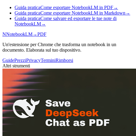
Guida pratica
Come esportare NotebookLM in PDF
→
Guida pratica
Come esportare NotebookLM in Markdown
→
Guida pratica
Come salvare ed esportare le tue note di
NotebookLM
→
N
NotebookLM
→
PDF
Un'estensione per Chrome che trasforma un notebook in un
documento. Elaborata sul tuo dispositivo.
Guide
Prezzi
Privacy
Termini
Rimborsi
Altri strumenti