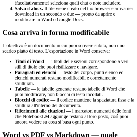
(facoltativamente) seleziona quali chat o note includere.
Salva il .docx.
Il file viene creato nel tuo browser e arriva nei
download in un secondo o due — pronto da aprire e
modificare in Word o Google Docs.
Cosa arriva in forma modificabile
L'obiettivo è un documento in cui puoi scrivere subito, non uno
scarico piatto di testo. L'esportazione in Word conserva:
Titoli di Word
— i titoli delle sezioni corrispondono a veri
stili di titolo che puoi ristilizzare e navigare.
Paragrafi ed elenchi
— testo del corpo, punti elenco ed
elenchi numerati restano modificabili e correttamente
strutturati.
Tabelle
— le tabelle generate restano tabelle di Word che
puoi modificare, non blocchi di testo incollati.
Blocchi di codice
— il codice mantiene la spaziatura fissa e la
struttura all'interno del documento.
Riferimenti alle citazioni
— i marcatori numerati delle fonti
che NotebookLM aggiunge restano al loro posto, così puoi
ancora vedere su cosa si basa ogni punto.
Word vs PDF vs Markdown — quale