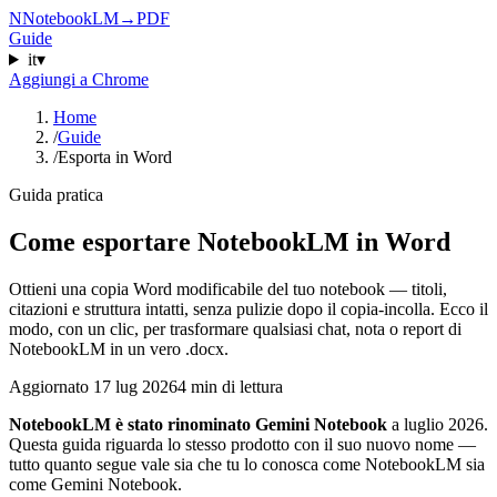
N
NotebookLM
→
PDF
Guide
it
▾
Aggiungi a Chrome
Home
/
Guide
/
Esporta in Word
Guida pratica
Come esportare NotebookLM in Word
Ottieni una copia Word modificabile del tuo notebook — titoli,
citazioni e struttura intatti, senza pulizie dopo il copia-incolla. Ecco il
modo, con un clic, per trasformare qualsiasi chat, nota o report di
NotebookLM in un vero .docx.
Aggiornato
17 lug 2026
4 min di lettura
NotebookLM è stato rinominato Gemini Notebook
a luglio 2026.
Questa guida riguarda lo stesso prodotto con il suo nuovo nome —
tutto quanto segue vale sia che tu lo conosca come NotebookLM sia
come Gemini Notebook.